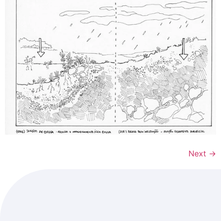
Next
→