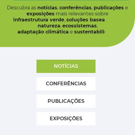
Descubra as
notícias
,
conferências
,
publicações
e
exposições
mais relevantes sobre
infraestrutura verde
,
soluções baseadas na
natureza
,
ecossistemas
,
adaptação climática
e
sustentabilidade
.
NOTÍCIAS
CONFERÊNCIAS
PUBLICAÇÕES
EXPOSIÇÕES