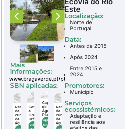
Ecovia do Rio
Este
Localização:
Norte de
Portugal
Data:
Antes de 2015
Após 2024
Mais
Entre 2015 e
informações:
2024
www.bragaverde.pt/pt
SBN aplicadas:
Promotores:
Município
Serviços
Captação
Captação
Captação
de
de
de
Gestão
Gestão
o
Renaturalização
Renaturalização
ecossistémicos:
Água
Água
Água
e
e
de
de
Pluvial
Pluvial
Pluvial
gem
Drenagem
Drenagem
Adaptação e
cursos
cursos
a
Urbana
Urbana
de
de
VER
VER
VER
resiliência aos
água
água
VER
VER
MAIS
MAIS
MAIS
efeitos das
VER
VER
MAIS
MAIS