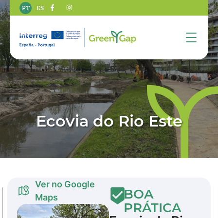
PT
ES
Ecovia do Rio Este
Ver no Google
BOA
Maps
PRÁTICA