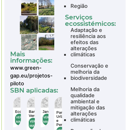
Região
Serviços
ecossistémicos:
Adaptação e
resiliência aos
efeitos das
alterações
Mais
climáticas
informações:
Conservação e
www.green-
melhoria da
gap.eu/projetos-
biodiversidade
piloto
Melhoria da
SBN aplicadas:
qualidade
ambiental e
mitigação das
Corredores
Corredores
Jardins
Jardins
Ecológicos
Ecológicos
Ecozonas
Ecozonas
Barreiras
Barreiras
es
Parques
Pa
alterações
Verdes
Verdes
os
Urbanos
Ur
VER
VER
VER
VER
VER
VER
climáticas
e
e
VER
VER
MAIS
MAIS
MAIS
MAIS
MAIS
MAIS
banos
Periurbanos
Pe
MAIS
MAIS