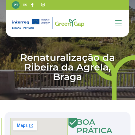
PT
ES
Renaturalização da
Ribeira da Agrela,
Braga
BOA
PRÁTICA