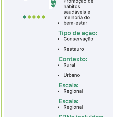
Promoção de
VER
VE
MAIS
MA
hábitos
saudáveis e
melhoria do
bem-estar
Tipo de ação:
Conservação
Restauro
Contexto:
Rural
Urbano
Escala:
Regional
Escala:
Regional