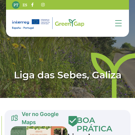
PT
ES
Liga das Sebes, Galiza
Ver no Google
BOA
Maps
PRÁTICA