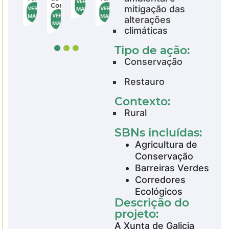
VER
VER
VER
rvação
Conservação
Conservação
mitigação das
VER
VER
MAIS
MAIS
MAIS
VER
VER
MAIS
MAIS
alterações
MAIS
MAIS
climáticas
Tipo de ação:
Conservação
Restauro
Contexto:
Rural
SBNs incluídas:
Agricultura de
Conservação
Barreiras Verdes
Corredores
Ecológicos
Descrição do
projeto:
A Xunta de Galicia