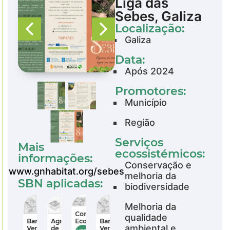
Liga das
Sebes, Galiza
Localização:
Galiza
Data:
Após 2024
Promotores:
Município
Região
Serviços
Mais
ecossistémicos:
informações:
Conservação e
www.gnhabitat.org/sebes
melhoria da
SBN aplicadas:
biodiversidade
Melhoria da
Corredores
Corredores
Corredores
qualidade
Ecológicos
Ecológicos
Ecológicos
ltura
Agricultura
Agricultura
Barreiras
Barreiras
ambiental e
de
de
Verdes
Verdes