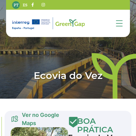
PT
ES
Ecovia do Vez
Ver no Google
BOA
Maps
PRÁTICA