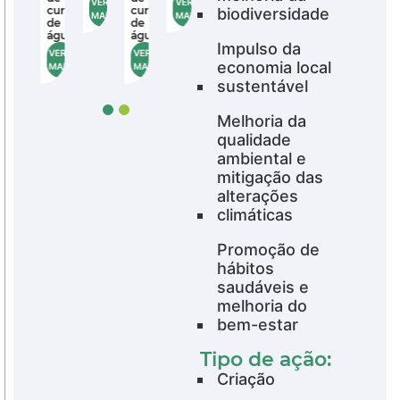
VER
VER
VER
cursos
cursos
biodiversidade
MAIS
MAIS
MAIS
de
de
água
água
Impulso da
VER
VER
economia local
MAIS
MAIS
sustentável
Melhoria da
qualidade
ambiental e
mitigação das
alterações
climáticas
Promoção de
hábitos
saudáveis e
melhoria do
bem-estar
Tipo de ação:
Criação