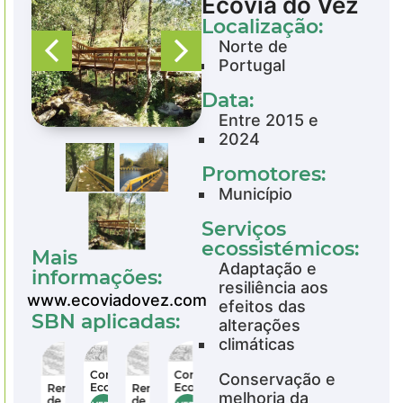
Ecovia do Vez
Localização:
Norte de
Portugal
Data:
Entre 2015 e
2024
Promotores:
Município
Serviços
ecossistémicos:
Mais
Adaptação e
informações:
resiliência aos
www.ecoviadovez.com
efeitos das
SBN aplicadas:
alterações
climáticas
Corredores
Corredores
Corredores
Conservação e
Ecológicos
Ecológicos
Ecológicos
ralização
Renaturalização
Renaturalização
melhoria da
de
de