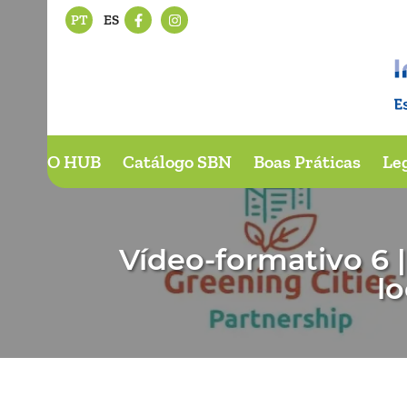
PT
ES
O HUB
Catálogo SBN
Boas Práticas
Le
Vídeo-formativo 6 
lo