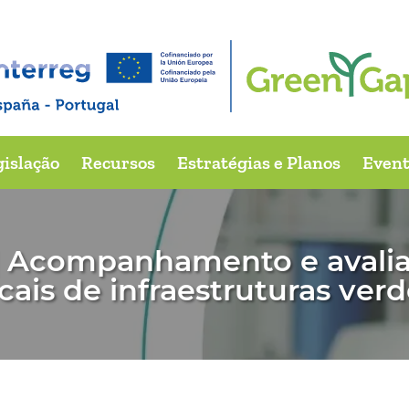
gislação
Recursos
Estratégias e Planos
Event
| Acompanhamento e avalia
cais de infraestruturas ver