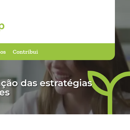
os
Contribui
ção das estratégias
des