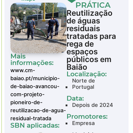
PRÁTICA
Reutilização
de águas
residuais
tratadas para
rega de
espaços
Mais
públicos em
informações:
Baião
www.cm-
Localização:
baiao.pt/municipio-
Norte de
de-baiao-avancou-
Portugal
com-projeto-
Data:
pioneiro-de-
Depois de 2024
reutilizacao-de-agua-
Promotores:
residual-tratada
Empresa
SBN aplicadas: