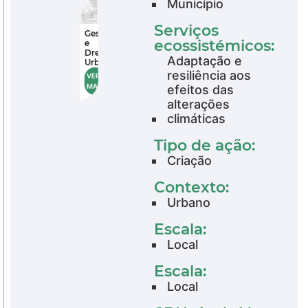
Município
Serviços
Gestão
ecossistémicos:
e
Drenagem
Adaptação e
Urbana
resiliência aos
VER
MAIS
efeitos das
alterações
climáticas
Tipo de ação:
Criação
Contexto:
Urbano
Escala:
Local
Escala:
Local