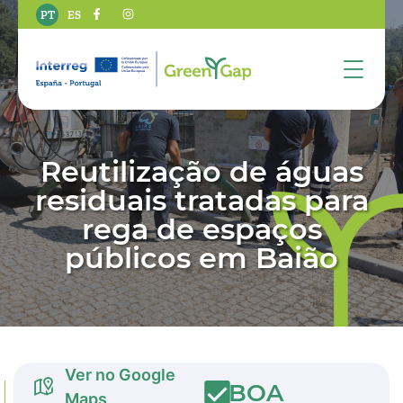
PT
ES
Reutilização de águas
residuais tratadas para
rega de espaços
públicos em Baião
Ver no Google
BOA
Maps