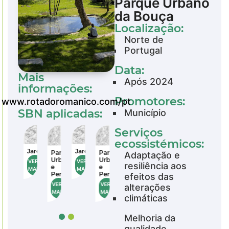
Parque Urbano
da Bouça
Localização:
Norte de
Portugal
Data:
Mais
Após 2024
informações:
Promotores:
www.rotadoromanico.com/pt
SBN aplicadas:
Município
Serviços
ecossistémicos:
s
Jardins
Jardins
Parques
Parques
Parques
Adaptação e
Urbanos
Urbanos
Urbanos
VER
VER
resiliência aos
e
e
e
MAIS
MAIS
Periurbanos
Periurbanos
Periurbanos
efeitos das
VER
VER
VER
alterações
MAIS
MAIS
MAIS
climáticas
Melhoria da
qualidade