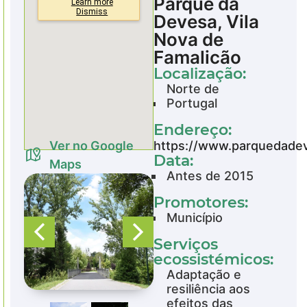
Parque da
Devesa, Vila
Nova de
Famalicão
Localização:
Norte de
Portugal
Endereço:
Ver no Google
https://www.parquedade
Data:
Maps
Antes de 2015
Promotores:
Município
Serviços
ecossistémicos:
Adaptação e
resiliência aos
efeitos das