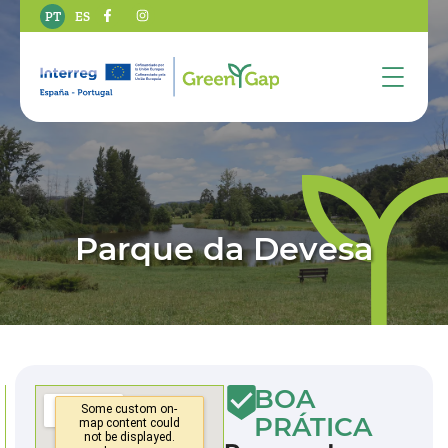
PT
ES
Parque da Devesa
BOA
PRÁTICA