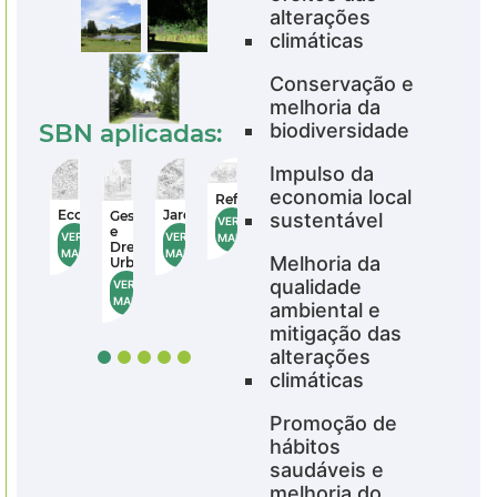
alterações
climáticas
Conservação e
melhoria da
SBN aplicadas:
biodiversidade
Impulso da
economia local
estação
Reflorestação
Re
Jardins
Jardins
Ecozonas
Ecozonas
Gestão
Gestão
sustentável
Parques
Parques
VER
VE
e
e
Urbanos
Urbanos
VER
VER
VER
VER
MAIS
MA
Drenagem
Drenagem
e
e
MAIS
MAIS
MAIS
MAIS
Melhoria da
Urbana
Urbana
Periurbanos
Periurbanos
qualidade
VER
VER
VER
VER
MAIS
MAIS
MAIS
MAIS
ambiental e
mitigação das
alterações
climáticas
Promoção de
hábitos
saudáveis e
melhoria do