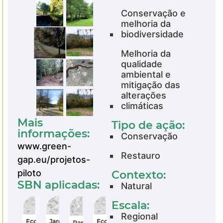
Conservação e
melhoria da
biodiversidade
Melhoria da
qualidade
ambiental e
mitigação das
alterações
climáticas
Mais
Tipo de ação:
informações:
Conservação
www.green-
Restauro
gap.eu/projetos-
piloto
Contexto:
SBN aplicadas:
Natural
Escala:
Regional
s
Jardins
Jardins
Ecozonas
Ecozonas
Parques
Parques
Parques