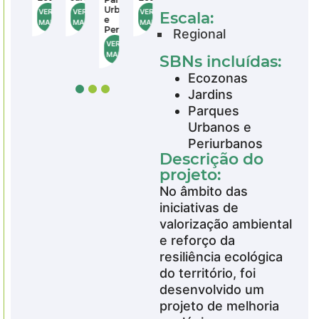
Urbanos
Urbanos
Urbanos
VER
VER
VER
VER
Escala:
e
e
e
MAIS
MAIS
MAIS
MAIS
Periurbanos
Periurbanos
Periurbanos
Regional
VER
VER
VER
MAIS
MAIS
MAIS
SBNs incluídas:
Ecozonas
Jardins
Parques
Urbanos e
Periurbanos
Descrição do
projeto:
No âmbito das
iniciativas de
valorização ambiental
e reforço da
resiliência ecológica
do território, foi
desenvolvido um
projeto de melhoria