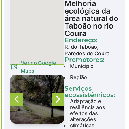
Melhoria
ecológica da
área natural do
Taboão no rio
Coura
Endereço:
R. do Taboão,
Paredes de Coura
Promotores:
Ver no Google
Município
Maps
Região
Serviços
ecossistémicos:
Adaptação e
resiliência aos
efeitos das
alterações
climáticas