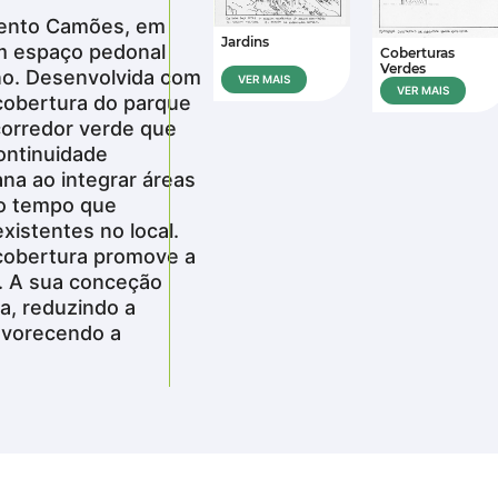
mento Camões, em
Jardins
um espaço pedonal
Coberturas
Coberturas
Verdes
Verdes
ano. Desenvolvida com
VER MAIS
VER MAIS
VER MAIS
 cobertura do parque
corredor verde que
continuidade
ana ao integrar áreas
mo tempo que
existentes no local.
 cobertura promove a
o. A sua conceção
na, reduzindo a
avorecendo a