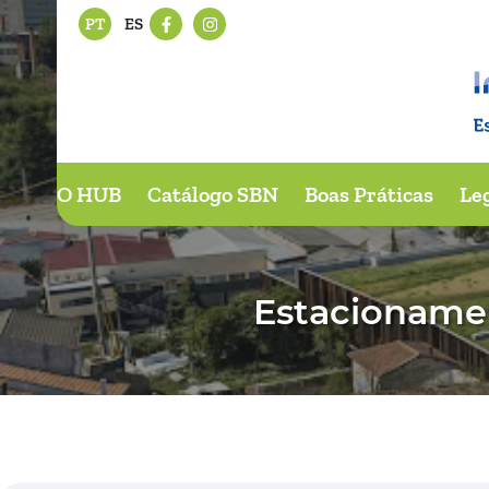
PT
ES
O HUB
Catálogo SBN
Boas Práticas
Le
Estacioname