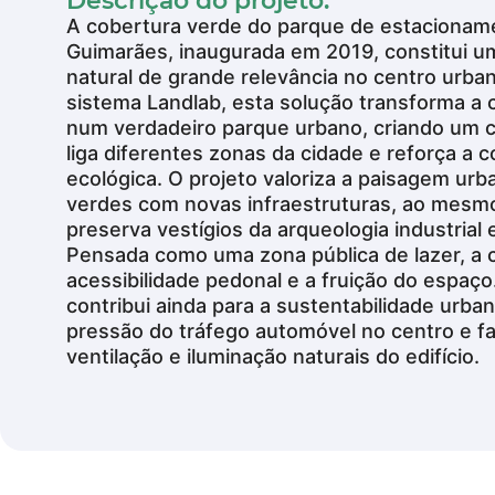
Descrição do projeto:
A cobertura verde do parque de estaciona
Jardins
Guimarães, inaugurada em 2019, constitui 
natural de grande relevância no centro urb
VER MAIS
sistema Landlab, esta solução transforma a
num verdadeiro parque urbano, criando um 
liga diferentes zonas da cidade e reforça a 
ecológica. O projeto valoriza a paisagem urb
verdes com novas infraestruturas, ao mes
preserva vestígios da arqueologia industrial 
Pensada como uma zona pública de lazer, a
acessibilidade pedonal e a fruição do espaç
contribui ainda para a sustentabilidade urba
pressão do tráfego automóvel no centro e f
ventilação e iluminação naturais do edifício.