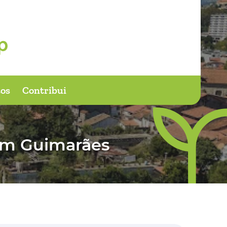
os
Contribui
em Guimarães