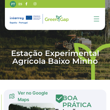
PT
ES
Estação Experimental
Agrícola Baixo Minho
Ver no Google
BOA
Maps
PRÁTICA