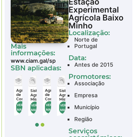
Estação
Experimental
Agrícola Baixo
Minho
Localização:
Norte de
Mais
Portugal
informações:
Data:
www.ciam.gal/sp
Antes de 2015
SBN aplicadas:
Promotores:
Associação
ltura
Agricultura
Agricultura
Sistemas
Sistemas
Sistemas
Empresa
de
de
Agrícolas
Agrícolas
Agrícolas
rvação
Conservação
Conservação
Mistos
Mistos
Mistos
VER
VER
VER
VER
VER
Município
MAIS
MAIS
MAIS
MAIS
MAIS
Região
Serviços